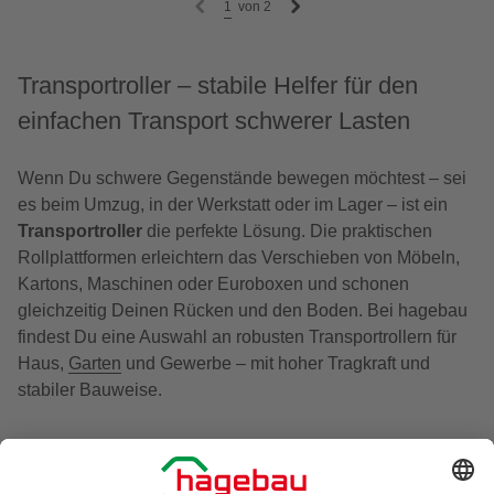
1
von
2
Transportroller – stabile Helfer für den
einfachen Transport schwerer Lasten
Wenn Du schwere Gegenstände bewegen möchtest – sei
es beim Umzug, in der Werkstatt oder im Lager – ist ein
Transportroller
die perfekte Lösung. Die praktischen
Rollplattformen erleichtern das Verschieben von Möbeln,
Kartons, Maschinen oder Euroboxen und schonen
gleichzeitig Deinen Rücken und den Boden. Bei hagebau
findest Du eine Auswahl an robusten Transportrollern für
Haus,
Garten
und Gewerbe – mit hoher Tragkraft und
stabiler Bauweise.
Was ist ein Transportroller und wofür wird