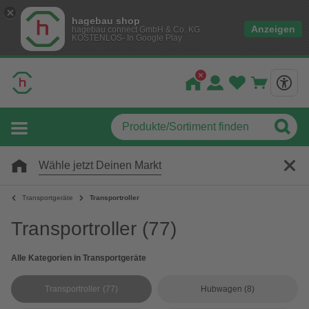
hagebau shop
Anzeigen
hagebau connect GmbH & Co. KG
KOSTENLOS- In Google Play
Wähle jetzt Deinen Markt
Transportgeräte
Transportroller
Transportroller
(77)
Alle Kategorien in Transportgeräte
Transportroller
(77)
Hubwagen
(8)