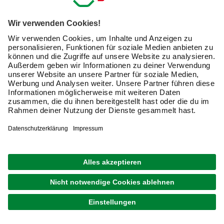
er eingesetzt?
Ein Transportroller ist eine
flache Plattform mit vier
Rollen
, die als mobile Unterlage für schwere oder sperrige
Gegenstände dient. Du stellst den Gegenstand einfach auf
den Roller und schiebst ihn mühelos an seinen neuen
Platz.
Ob beim Möbelrücken, Renovieren oder Lagern – ein
Transportroller ist eine echte
Transporthilfe
für viele
Situationen. Besonders beliebt sind
Möbelroller
oder
Rollbretter
beim Umzug, während
Schwerlast-
Transportroller
in Werkstätten oder im Handwerk zum
Einsatz kommen.
Der Unterschied zu einem
Transportwagen
liegt im
Aufbau: Während ein Wagen meist über einen Griff oder