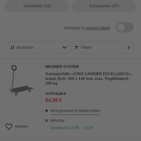
Sackkarren
(42)
Schubkarren
(97)
Verfügbar in
meinem Markt
Bestseller
Filtern
Bestseller
WAGNER SYSTEM
Preis aufsteigend
Transporthilfe »STAR CARRIER EXCELLENCE«,
braun, BxH: 400 x 146 mm, max. Tragfähigkeit:
Preis absteigend
300 kg
Bewertung
UVP
74,95 €
64,99 €
Verfügbarkeit im Markt prüfen
lieferbar
Merken
Zustellung 12.08. - 14.08.