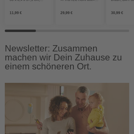
Traglast 200 kg
grau, BxH: 320 x 105
mm, max. Trag
mm, max. Tragfähigkeit:
250 kg
11,99 €
29,99 €
30,99 €
200 kg
Newsletter: Zusammen
machen wir Dein Zuhause zu
einem schöneren Ort.