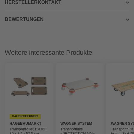
HERSTELLERKONTAKT
BEWERTUNGEN
Weitere interessante Produkte
DAUERTIEFPREIS
HAGEBAUMARKT
WAGNER SYSTEM
WAGNER SY
Transportroller, BxHxT:
Transporthilfe
Transporthilf
30 x 8,4 x 57,5 cm,
»PROTECTION MM«,
braun, BxH: 3