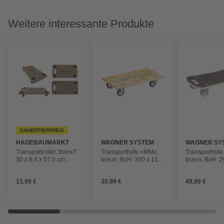
Weitere interessante Produkte
DAUERTIEFPREIS
HAGEBAUMARKT
WAGNER SYSTEM
WAGNER SY
Transportroller, BxHxT:
Transporthilfe »MM«,
Transporthilf
30 x 8,4 x 57,5 cm,
braun, BxH: 300 x 118
braun, BxH: 2
Traglast 200 kg
mm, max. Tragfähigkeit:
mm, max. Trag
250 kg
300 kg
11,99 €
30,99 €
49,99 €