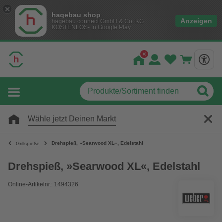
hagebau shop
Anzeigen
hagebau connect GmbH & Co. KG
KOSTENLOS- In Google Play
Wähle jetzt Deinen Markt
Drehspieß, »Searwood XL«, Edelstahl
Grillspieße
Drehspieß, »Searwood XL«, Edelstahl
Online-Artikelnr.: 1494326