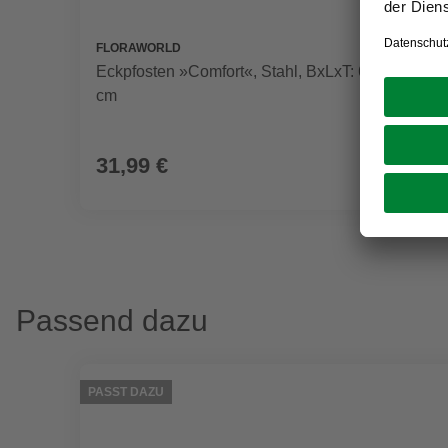
FLORAWORLD
Eckpfosten »Comfort«, Stahl, BxLxT: 6 x 140 x 4
cm
31,99 €
Passend dazu
PASST DAZU