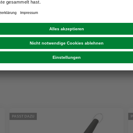
Koch- und Grillplatte, »FLARE 80 Lounge«,
LxBxH: 80x80x57 cm, orange-braun
1.849,00 €
PASST DAZU
P