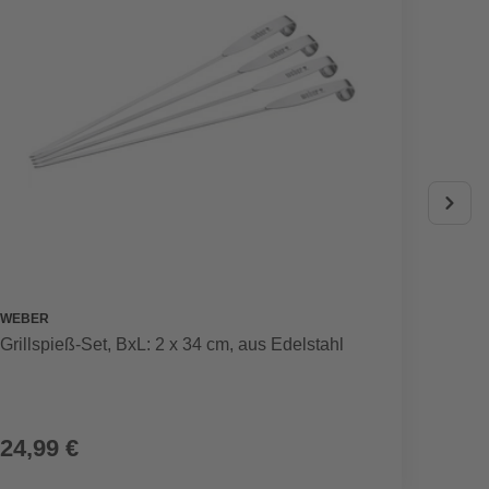
WEBER
MR. GA
Grillspieß-Set, BxL: 2 x 34 cm, aus Edelstahl
Grillb
24,99 €
32,9