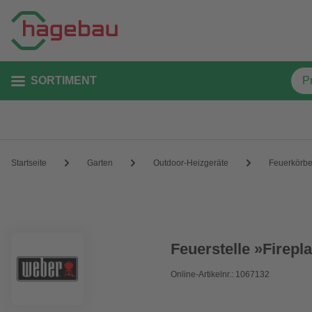
SORTIMENT
Startseite
Garten
Outdoor-Heizgeräte
Feuerkörb
Feuerstelle »Firepl
Online-Artikelnr.: 1067132