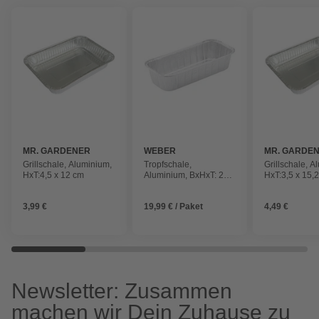
MR. GARDENER
WEBER
MR. GARDE
Grillschale, Aluminium,
Tropfschale,
Grillschale, A
HxT:4,5 x 12 cm
Aluminium, BxHxT: 29 x
HxT:3,5 x 15,
6,5 x 12 cm
3,99 €
19,99 € / Paket
4,49 €
Newsletter: Zusammen
machen wir Dein Zuhause zu