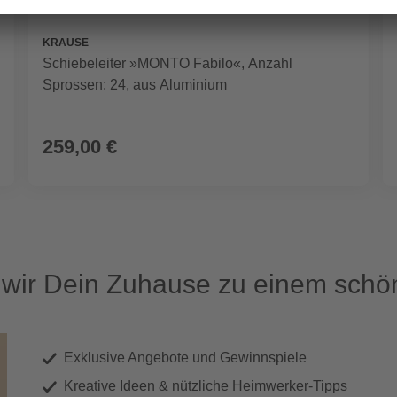
KRAUSE
Schiebeleiter »MONTO Fabilo«, Anzahl
Sprossen: 24, aus Aluminium
259,00 €
ir Dein Zuhause zu einem schön
Exklusive Angebote und Gewinnspiele
Kreative Ideen & nützliche Heimwerker-Tipps