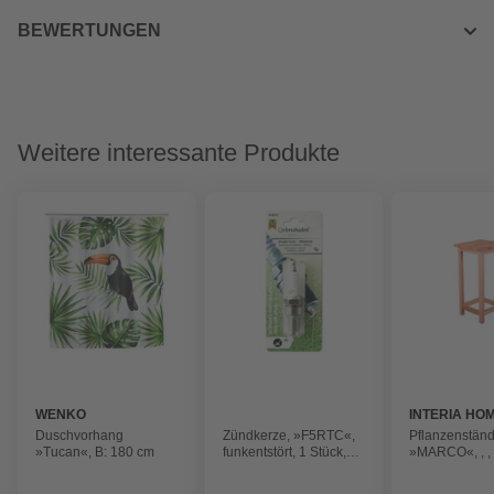
BEWERTUNGEN
Weitere interessante Produkte
WENKO
INTERIA HO
LIVING
Duschvorhang
Zündkerze, »F5RTC«,
Pflanzenstän
»Tucan«, B: 180 cm
funkentstört, 1 Stück,
»MARCO«, , ,
weiß