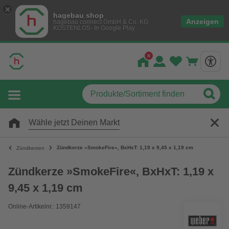
hagebau shop
Anzeigen
hagebau connect GmbH & Co. KG
KOSTENLOS- In Google Play
Wähle jetzt Deinen Markt
Zündkerze »SmokeFire«, BxHxT: 1,19 x 9,45 x 1,19 cm
Zündkerzen
Zündkerze »SmokeFire«, BxHxT: 1,19 x
9,45 x 1,19 cm
Online-Artikelnr.: 1359147