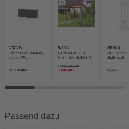
VITAVIA
WEKA
WENKO
Hochbeeterweiterung,
Gartenhaus »651
WC-Garnitur 
Länge: 80 cm,
Gr.3«, Holz, BxHxT: 380
Stahl, weiß
Zincalume®
x 299 x 304 cm
(Außenmaße inkl.
UVP
1.899,00 €
ab
129,00 €
1.699,00 €
26,99 €
Dachüberstand)
Passend dazu