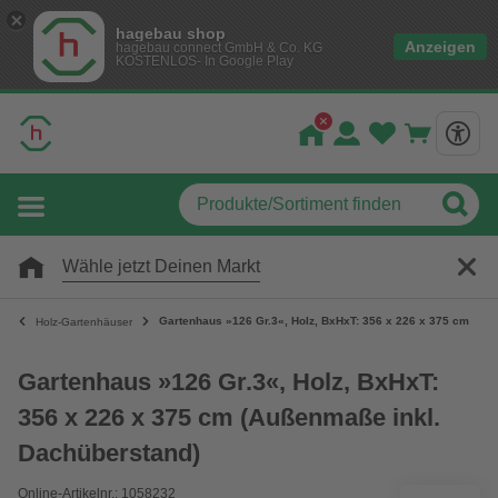
hagebau shop
Anzeigen
hagebau connect GmbH & Co. KG
KOSTENLOS- In Google Play
Wähle jetzt Deinen Markt
Gartenhaus »126 Gr.3«, Holz, BxHxT: 356 x 226 x 375 cm (Au
Holz-Gartenhäuser
Gartenhaus »126 Gr.3«, Holz, BxHxT:
356 x 226 x 375 cm (Außenmaße inkl.
Dachüberstand)
Online-Artikelnr.: 1058232