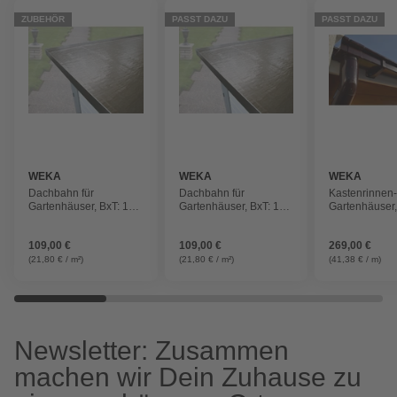
ZUBEHÖR
PASST DAZU
PASST DAZU
WEKA
WEKA
WEKA
Dachbahn für
Dachbahn für
Kastenrinnen-
Gartenhäuser, BxT: 100
Gartenhäuser, BxT: 100
Gartenhäuser
x cm, Bitumen,
x cm, Bitumen,
Kunststoff
selbstklebend
selbstklebend
109,00 €
109,00 €
269,00 €
(21,80 € / m²)
(21,80 € / m²)
(41,38 € / m)
Newsletter: Zusammen
machen wir Dein Zuhause zu