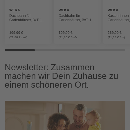
WEKA
WEKA
WEKA
Dachbahn für
Dachbahn für
Kastenrinnen-
Gartenhäuser, BxT: 100
Gartenhäuser, BxT: 100
Gartenhäuser
x cm, Bitumen,
x cm, Bitumen,
Kunststoff
selbstklebend
selbstklebend
109,00 €
109,00 €
269,00 €
(21,80 € / m²)
(21,80 € / m²)
(41,38 € / m)
Newsletter: Zusammen
machen wir Dein Zuhause zu
einem schöneren Ort.