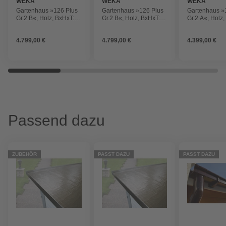
WEKA
WEKA
WEKA
Gartenhaus »126 Plus
Gartenhaus »126 Plus
Gartenhaus »
Gr.2 B«, Holz, BxHxT:
Gr.2 B«, Holz, BxHxT:
Gr.2 A«, Holz,
645 x 249 x 375 cm
645 x 249 x 375 cm
500 x 249 x 3
(Außenmaße inkl.
(Außenmaße inkl.
(Außenmaße i
4.799,00 €
4.799,00 €
4.399,00 €
Dachüberstand)
Dachüberstand)
Dachüberstan
Passend dazu
ZUBEHÖR
PASST DAZU
PASST DAZU