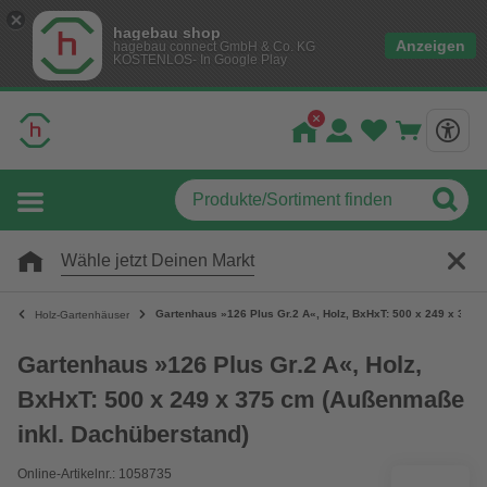
hagebau shop
Anzeigen
hagebau connect GmbH & Co. KG
KOSTENLOS- In Google Play
Wähle jetzt Deinen Markt
Gartenhaus »126 Plus Gr.2 A«, Holz, BxHxT: 500 x 249 x 375
Holz-Gartenhäuser
Gartenhaus »126 Plus Gr.2 A«, Holz,
BxHxT: 500 x 249 x 375 cm (Außenmaße
inkl. Dachüberstand)
Online-Artikelnr.: 1058735