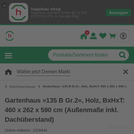
hagebau shop
Anzeigen
hagebau connect GmbH & Co. KG
KOSTENLOS- In Google Play
Wähle jetzt Deinen Markt
Gartenhaus »135 B Gr.2«, Holz, BxHxT: 460 x 262 x 590 cm (
Holz-Gartenhäuser
Gartenhaus »135 B Gr.2«, Holz, BxHxT:
460 x 262 x 590 cm (Außenmaße inkl.
Dachüberstand)
Online-Artikelnr.: 1058444