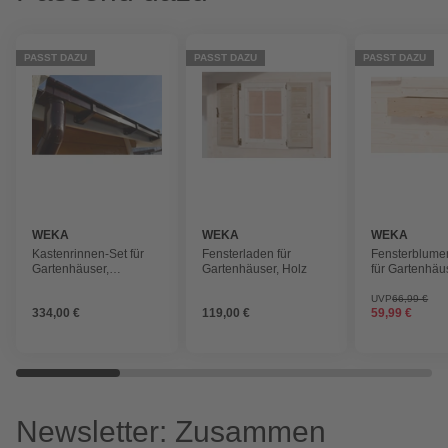
PASST DAZU
PASST DAZU
PASST DAZU
WEKA
WEKA
WEKA
Kastenrinnen-Set für
Fensterladen für
Fensterblume
Gartenhäuser,
Gartenhäuser, Holz
für Gartenhäu
Kunststoff
UVP
66,99 €
334,00 €
119,00 €
59,99 €
Newsletter: Zusammen