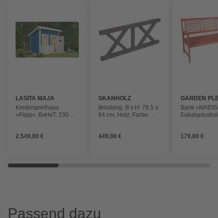
LASITA MAJA
SKANHOLZ
GARDEN PL
Kinderspielhaus
Brüstung, B x H: 78,5 x
Bank »MADIS
»Flipp«, BxHxT: 230 x
84 cm, Holz, Farbe:
Eukalyptushol
188,1 x 190,6 cm, Holz,
schiefergrau
156 x 90 x 59
blau
2.549,00 €
449,00 €
179,00 €
Passend dazu