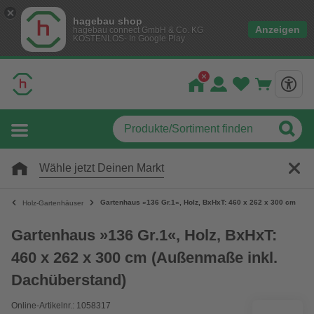
hagebau shop
Anzeigen
hagebau connect GmbH & Co. KG
KOSTENLOS- In Google Play
Wähle jetzt Deinen Markt
Gartenhaus »136 Gr.1«, Holz, BxHxT: 460 x 262 x 300 cm (Au
Holz-Gartenhäuser
Gartenhaus »136 Gr.1«, Holz, BxHxT:
460 x 262 x 300 cm (Außenmaße inkl.
Dachüberstand)
Online-Artikelnr.: 1058317