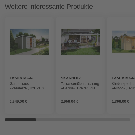
Weitere interessante Produkte
LASITA MAJA
SKANHOLZ
LASITA MAJ
Gartenhaus
Terrassenüberdachung
Kinderspielh
»Zambezi«, BxHxT: 320
»Garda«, Breite: 648
»Pingo«, BxHx
x 211 x 274,7 cm
cm, Dach: Polycarbonat
188 x 120 cm,
(Außenmaß inkl.
(PC), weiß
naturbelasse
2.549,00 €
2.959,00 €
1.399,00 €
Dachüberstand),
grüngrau