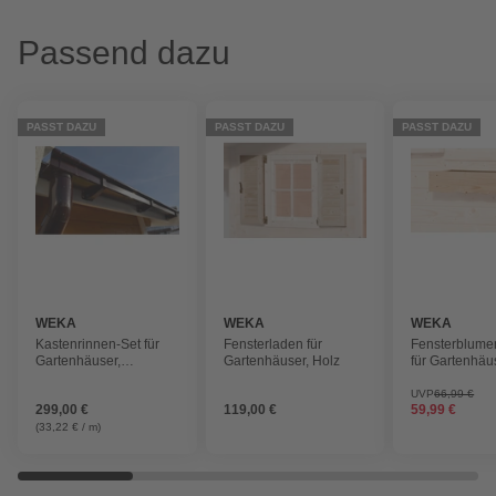
Passend dazu
PASST DAZU
PASST DAZU
PASST DAZU
WEKA
WEKA
WEKA
Kastenrinnen-Set für
Fensterladen für
Fensterblume
Gartenhäuser,
Gartenhäuser, Holz
für Gartenhäu
Kunststoff
UVP
66,99 €
299,00 €
119,00 €
59,99 €
(33,22 € / m)