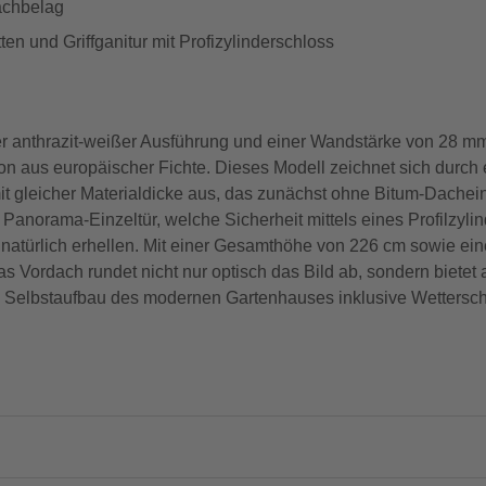
achbelag
en und Griffganitur mit Profizylinderschloss
r anthrazit-weißer Ausführung und einer Wandstärke von 28 mm,
ion aus europäischer Fichte. Dieses Modell zeichnet sich durch
t gleicher Materialdicke aus, das zunächst ohne Bitum-Dachei
Panorama-Einzeltür, welche Sicherheit mittels eines Profilzyli
um natürlich erhellen. Mit einer Gesamthöhe von 226 cm sowie
 Vordach rundet nicht nur optisch das Bild ab, sondern bietet
m Selbstaufbau des modernen Gartenhauses inklusive Wettersch