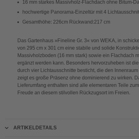
16 mm starkes Massivholz-Flachdach ohne Bitum-D
hochwertige Panorama-Einzeltür mit 4 Lichtausschnitt
Gesamthöhe: 226cm Rückwand:217 cm
Das Gartenhaus »Fineline Gr. 3« von WEKA, in schicke
von 295 cm x 301 cm eine stabile und solide Konstrukt
Massivholzboden (16 mm stark) sowie ein Flachdach mi
ergänzt werden kann. Besonders hervorzuheben ist die 
durch vier Lichtausschnitte besticht, die den Innenra
zeigt es große Präsenz ohne dominierend zu wirken. Das
Lieferumfang enthalten sind alle elementaren Teile zu
Freude an diesem stilvollen Rückzugsort im Freien.
ARTIKELDETAILS