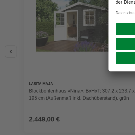
LASITA MAJA
Blockbohlenhaus »Nina«, BxHxT: 307,2 x 233,7 x
195 cm (Außenmaß inkl. Dachüberstand), grün
2.449,00 €