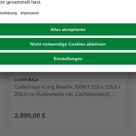
LASITA MAJA
Gartenhaus »Long Beach«, BxHxT: 210 x 216,6 x
254,9 cm (Außenmaße inkl. Dachüberstand),
Holz
2.899,00 €