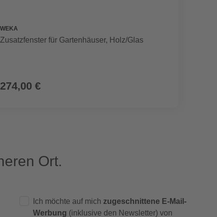
WEKA
WEKA
Zusatzfenster für Gartenhäuser, Holz/Glas
Kasten
274,00 €
269,
(41,38 € /
eren Ort.
Ich möchte auf mich
zugeschnittene E-Mail-
Werbung
(inklusive den Newsletter) von