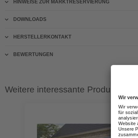
HINWEISE ZUR MARKTRESERVIERUNG
DOWNLOADS
HERSTELLERKONTAKT
BEWERTUNGEN
Weitere interessante Produkte