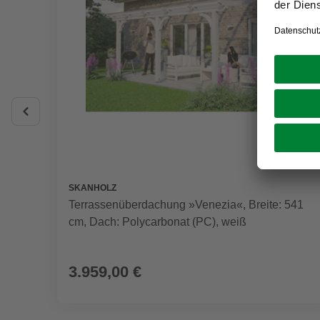
SKANHOLZ
Terrassenüberdachung »Venezia«, Breite: 541
cm, Dach: Polycarbonat (PC), weiß
3.959,00 €