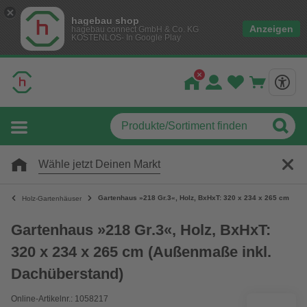
hagebau shop
Anzeigen
hagebau connect GmbH & Co. KG
KOSTENLOS- In Google Play
Wähle jetzt Deinen Markt
Gartenhaus »218 Gr.3«, Holz, BxHxT: 320 x 234 x 265 cm (Au
Holz-Gartenhäuser
Gartenhaus »218 Gr.3«, Holz, BxHxT:
320 x 234 x 265 cm (Außenmaße inkl.
Dachüberstand)
Online-Artikelnr.: 1058217