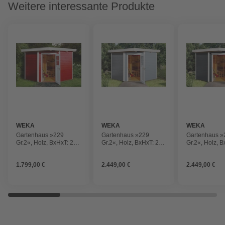
Weitere interessante Produkte
WEKA
WEKA
WEKA
Gartenhaus »229
Gartenhaus »229
Gartenhaus »
Gr.2«, Holz, BxHxT: 270
Gr.2«, Holz, BxHxT: 270
Gr.2«, Holz, 
x 217 x 235 cm
x 217 x 235 cm
x 217 x 235 c
(Außenmaße inkl.
(Außenmaße inkl.
(Außenmaße i
1.799,00 €
2.449,00 €
2.449,00 €
Dachüberstand)
Dachüberstand)
Dachüberstan