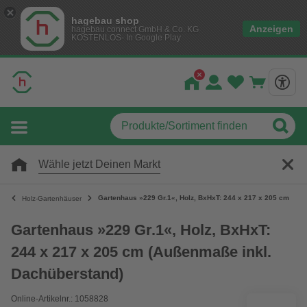
hagebau shop
Anzeigen
hagebau connect GmbH & Co. KG
KOSTENLOS- In Google Play
Wähle jetzt Deinen Markt
Gartenhaus »229 Gr.1«, Holz, BxHxT: 244 x 217 x 205 cm (Au
Holz-Gartenhäuser
Gartenhaus »229 Gr.1«, Holz, BxHxT:
244 x 217 x 205 cm (Außenmaße inkl.
Dachüberstand)
Online-Artikelnr.: 1058828