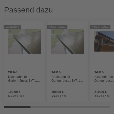
Passend dazu
ZUBEHÖR
PASST DAZU
PASST DAZU
WEKA
WEKA
WEKA
Dachbahn für
Dachbahn für
Kastenrinnen-
Gartenhäuser, BxT: 100
Gartenhäuser, BxT: 100
Gartenhäuser
x cm, Bitumen,
x cm, Bitumen,
Kunststoff
selbstklebend
selbstklebend
109,00 €
109,00 €
219,00 €
(21,80 € / m²)
(21,80 € / m²)
(54,75 € / m)