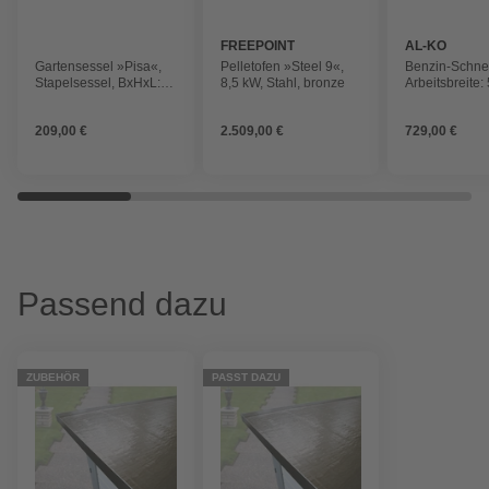
FREEPOINT
AL-KO
Gartensessel »Pisa«,
Pelletofen »Steel 9«,
Benzin-Schne
Stapelsessel, BxHxL:
8,5 kW, Stahl, bronze
Arbeitsbreite:
56 x 90 x 64 cm
Scheinwerfer
209,00 €
2.509,00 €
729,00 €
Passend dazu
ZUBEHÖR
PASST DAZU