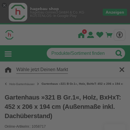
hagebau shop
Anzeigen
hagebau connect GmbH & Co. KG
KOSTENLOS- In Google Play
Wähle jetzt Deinen Markt
Gartenhaus »321 B Gr.1«, Holz, BxHxT: 452 x 206 x 194 cm (
Holz-Gartenhäuser
Gartenhaus »321 B Gr.1«, Holz, BxHxT:
452 x 206 x 194 cm (Außenmaße inkl.
Dachüberstand)
Online-Artikelnr.: 1058717