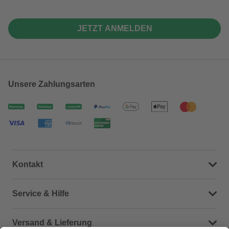
JETZT ANMELDEN
Unsere Zahlungsarten
Kontakt
Dein Kontakt zu uns
Service & Hilfe
Häufige Fragen (FAQ)
Versand & Lieferung