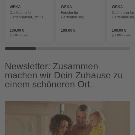
WEKA
WEKA
WEKA
Dachbahn für
Fenster für
Dachbahn für
Gartenhäuser, BxT: 100
Gartenhäuser,
Gartenhäuser,
x cm, Bitumen,
Holz/Glas
x cm, Bitumen
selbstklebend
selbstklebend
109,00 €
189,00 €
109,00 €
(21,80 € / m²)
(21,80 € / m²)
Newsletter: Zusammen
machen wir Dein Zuhause zu
einem schöneren Ort.