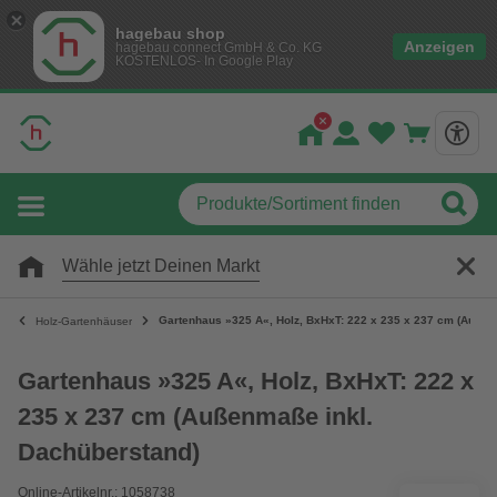
hagebau shop
Anzeigen
hagebau connect GmbH & Co. KG
KOSTENLOS- In Google Play
Wähle jetzt Deinen Markt
Gartenhaus »325 A«, Holz, BxHxT: 222 x 235 x 237 cm (Außen
Holz-Gartenhäuser
Gartenhaus »325 A«, Holz, BxHxT: 222 x
235 x 237 cm (Außenmaße inkl.
Dachüberstand)
Online-Artikelnr.: 1058738