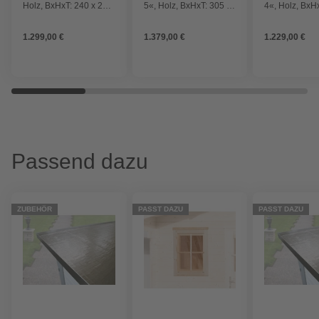
Holz, BxHxT: 240 x 222
5«, Holz, BxHxT: 305 x
4«, Holz, BxH
x 240 cm (Außenmaße
197 x 246 cm
197 x 246 cm
inkl. Dachüberstand)
(Außenmaße inkl.
(Außenmaße i
1.299,00 €
1.379,00 €
1.229,00 €
Dachüberstand)
Dachüberstan
Passend dazu
ZUBEHÖR
PASST DAZU
PASST DAZU