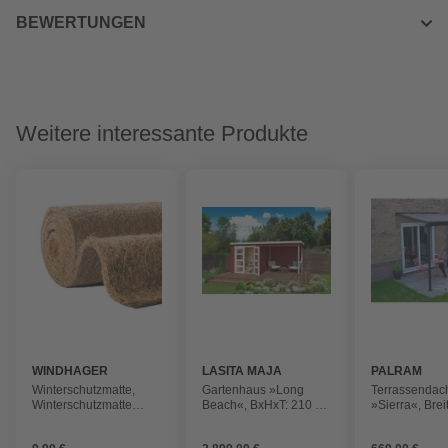
BEWERTUNGEN
Weitere interessante Produkte
WINDHAGER
LASITA MAJA
PALRAM
Winterschutzmatte,
Gartenhaus »Long
Terrassendac
Winterschutzmatte
Beach«, BxHxT: 210 x
»Sierra«, Brei
Kokos, 0,5 x 1,5 m
216,6 x 254,9 cm
cm, Dach: Pol
(Außenmaße inkl.
(PC), anthrazi