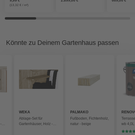
9,99 €
2.899,00 €
669,00 €
Dachüberstand), Holz
(13,32 € / m²)
Könnte zu Deinem Gartenhaus passen
WEKA
PALMAKO
RENOV
Ablage-Set für
Fußboden, Fichtenholz,
Terrass
-
Gartenhäuser, Holz -
natur - beige
wb 4,0L
beige
7016 - 