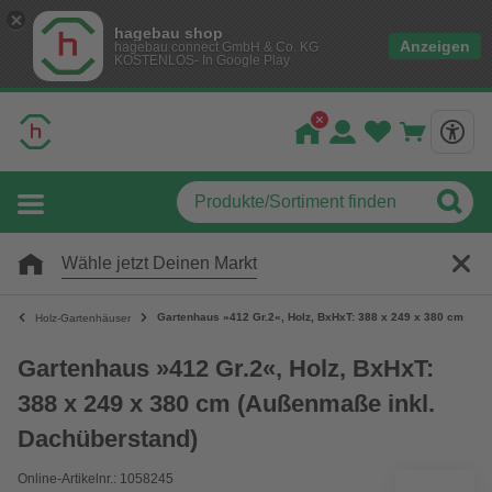
hagebau shop
Anzeigen
hagebau connect GmbH & Co. KG
KOSTENLOS- In Google Play
Wähle jetzt Deinen Markt
Gartenhaus »412 Gr.2«, Holz, BxHxT: 388 x 249 x 380 cm (Au
Holz-Gartenhäuser
Gartenhaus »412 Gr.2«, Holz, BxHxT:
388 x 249 x 380 cm (Außenmaße inkl.
Dachüberstand)
Online-Artikelnr.: 1058245