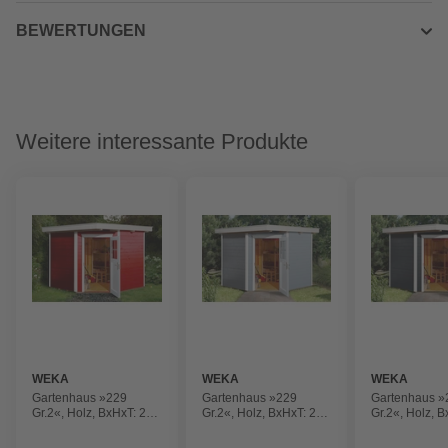
BEWERTUNGEN
Weitere interessante Produkte
WEKA
WEKA
WEKA
Gartenhaus »229
Gartenhaus »229
Gartenhaus »
Gr.2«, Holz, BxHxT: 270
Gr.2«, Holz, BxHxT: 270
Gr.2«, Holz, 
x 217 x 235 cm
x 217 x 235 cm
x 217 x 235 c
(Außenmaße inkl.
(Außenmaße inkl.
(Außenmaße i