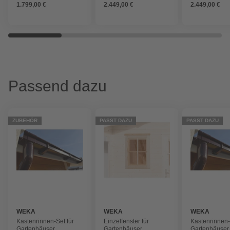
1.799,00 €
2.449,00 €
2.449,00 €
Dachüberstand)
Dachüberstand)
Dachüberstan
Passend dazu
ZUBEHÖR
PASST DAZU
PASST DAZU
WEKA
WEKA
WEKA
Kastenrinnen-Set für
Einzelfenster für
Kastenrinnen-
Gartenhäuser,
Gartenhäuser,
Gartenhäuser