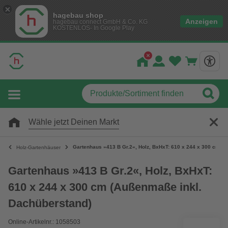
hagebau shop
Anzeigen
hagebau connect GmbH & Co. KG
KOSTENLOS- In Google Play
Wähle jetzt Deinen Markt
Gartenhaus »413 B Gr.2«, Holz, BxHxT: 610 x 244 x 300 cm (
Holz-Gartenhäuser
Gartenhaus »413 B Gr.2«, Holz, BxHxT:
610 x 244 x 300 cm (Außenmaße inkl.
Dachüberstand)
Online-Artikelnr.: 1058503