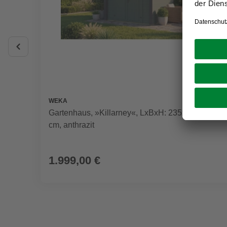
WEKA
Gartenhaus, »Killarney«, LxBxH: 235x248x246
cm, anthrazit
1.999,00 €