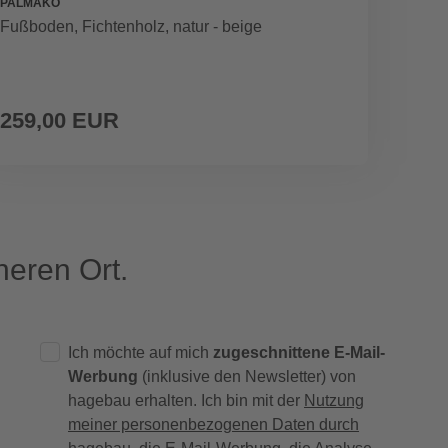
PALMAKO
RENOV
Fußboden, Fichtenholz, natur - beige
Wetter
259,00 EUR
37,9
12,66 € / 
eren Ort.
Ich möchte auf mich
zugeschnittene E-Mail-
Werbung
(inklusive den Newsletter) von
hagebau erhalten. Ich bin mit der
Nutzung
meiner personenbezogenen Daten durch