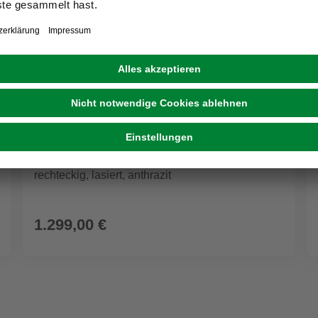
WEKA
Sitztruhe, »Killarney«, LxBxH: 285x285x63 cm,
rechteckig, lasiert, anthrazit
1.299,00 €