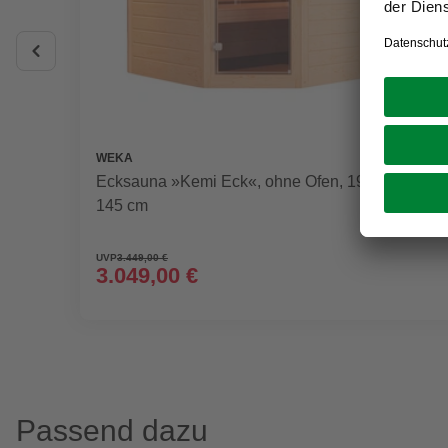
WEKA
Ecksauna »Kemi Eck«, ohne Ofen, 195 x 200 x
145 cm
UVP
3.449,00 €
3.049,00 €
Passend dazu