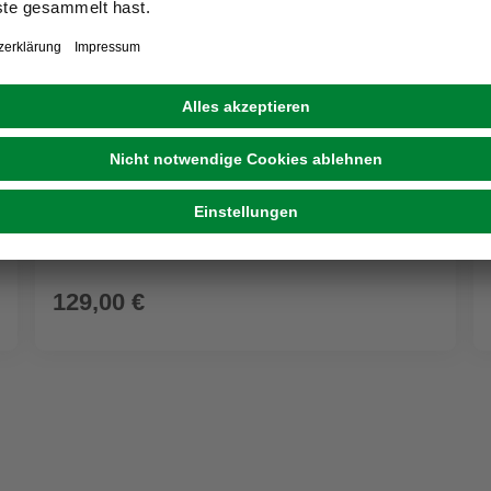
Regenwassertank »Tubo«, 120 l, granit
129,00 €