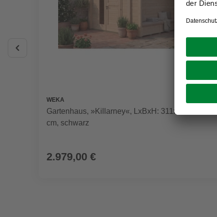
WEKA
Gartenhaus, »Killarney«, LxBxH: 311x250x241
cm, schwarz
2.979,00 €