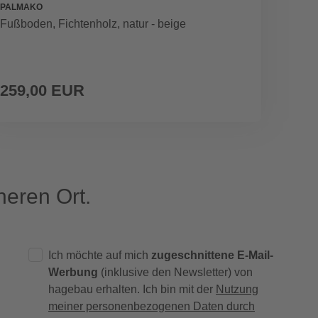
PALMAKO
RENOV
Fußboden, Fichtenholz, natur - beige
Terras
7016 -
259,00 EUR
64,9
16,25 € / 
eren Ort.
Ich möchte auf mich
zugeschnittene E-Mail-
Werbung
(inklusive den Newsletter) von
hagebau erhalten. Ich bin mit der
Nutzung
meiner personenbezogenen Daten durch