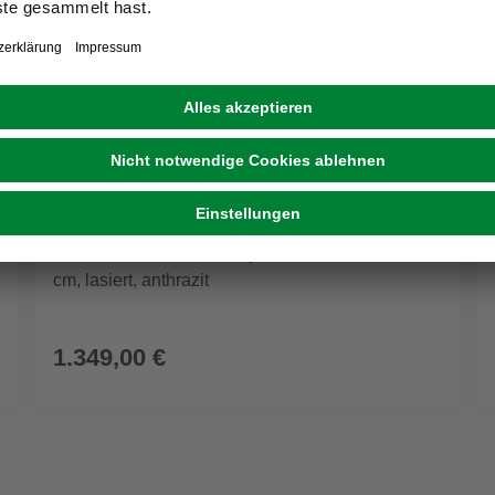
WEKA
Mülltonnenbox, »Killarney«, LxBxH: 234x96x130
cm, lasiert, anthrazit
1.349,00 €