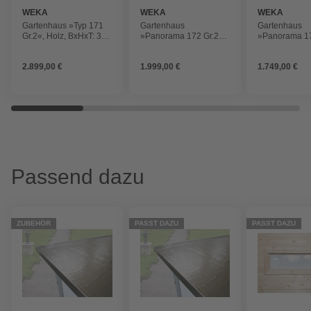
WEKA
WEKA
WEKA
Gartenhaus »Typ 171
Gartenhaus
Gartenhaus
Gr.2«, Holz, BxHxT: 308
»Panorama 172 Gr.2«,
»Panorama 17
x 212 x 301 cm
Holz, BxHxT: 319 x 216
Holz, BxHxT: 
(Außenmaße inkl.
x 342 cm (Außenmaße
x 286 cm (A
2.899,00 €
1.999,00 €
1.749,00 €
Dachüberstand)
inkl. Dachüberstand)
inkl. Dachübe
Passend dazu
ZUBEHÖR
PASST DAZU
PASST DAZU