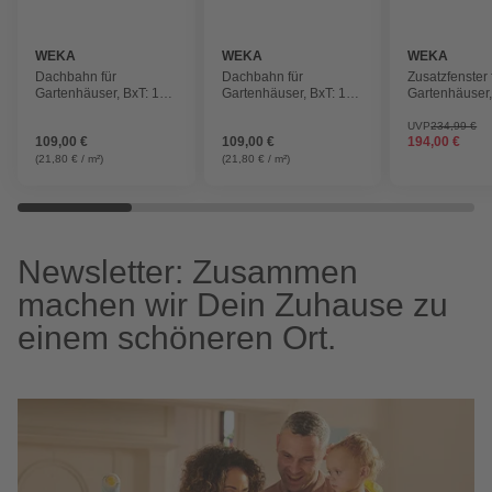
WEKA
WEKA
WEKA
Dachbahn für
Dachbahn für
Zusatzfenster 
Gartenhäuser, BxT: 100
Gartenhäuser, BxT: 100
Gartenhäuser
x cm, Bitumen,
x cm, Bitumen,
Holz/Glas
selbstklebend
selbstklebend
UVP
234,99 €
109,00 €
109,00 €
194,00 €
(21,80 € / m²)
(21,80 € / m²)
Newsletter: Zusammen
machen wir Dein Zuhause zu
einem schöneren Ort.