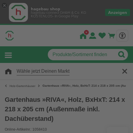
hagebau shop
Anzeigen
hagebau connect GmbH & Co. KG
KOSTENLOS- In Google Play
Wähle jetzt Deinen Markt
Gartenhaus »RIVA«, Holz, BxHxT: 214 x 218 x 205 cm (Außenm
Holz-Gartenhäuser
Gartenhaus »RIVA«, Holz, BxHxT: 214 x
218 x 205 cm (Außenmaße inkl.
Dachüberstand)
Online-Artikelnr.: 1058410