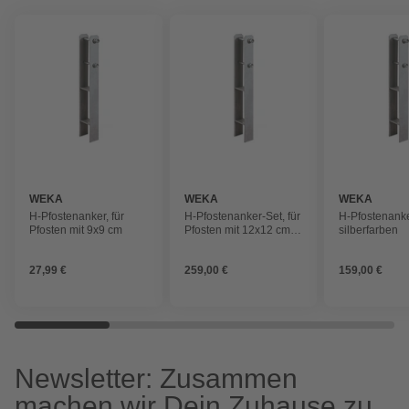
WEKA
WEKA
WEKA
H-Pfostenanker, für
H-Pfostenanker-Set, für
H-Pfostenanke
Pfosten mit 9x9 cm
Pfosten mit 12x12 cm,
silberfarben
10 Stück
27,99 €
259,00 €
159,00 €
Newsletter: Zusammen
machen wir Dein Zuhause zu