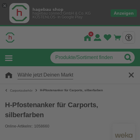
hagebau shop
Anzeigen
hagebau connect GmbH & Co. KG
KOSTENLOS- In Google Play
Wähle jetzt Deinen Markt
H-Pfostenanker für Carports, silberfarben
Carportzubehör
H-Pfostenanker für Carports,
silberfarben
Online-Artikelnr.: 1058660