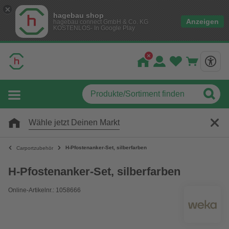
hagebau shop
Anzeigen
hagebau connect GmbH & Co. KG
KOSTENLOS- In Google Play
Wähle jetzt Deinen Markt
H-Pfostenanker-Set, silberfarben
Carportzubehör
H-Pfostenanker-Set, silberfarben
Online-Artikelnr.: 1058666