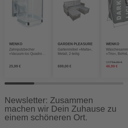
WENKO
GARDEN PLEASURE
WENKO
Zahnputzbecher
Gartenmöbel »Malta«,
Wäschesamm
»Vacuum-loc Quadro«,
Metall, 2-teilig
»Trio«, BxHxL
rostfreier Edelstahl,
x 38 cm, Kunst
silberfarben/transparent,
UVP
54,99 €
25,99 €
699,00 €
46,99 €
eckig
Newsletter: Zusammen
machen wir Dein Zuhause zu
einem schöneren Ort.