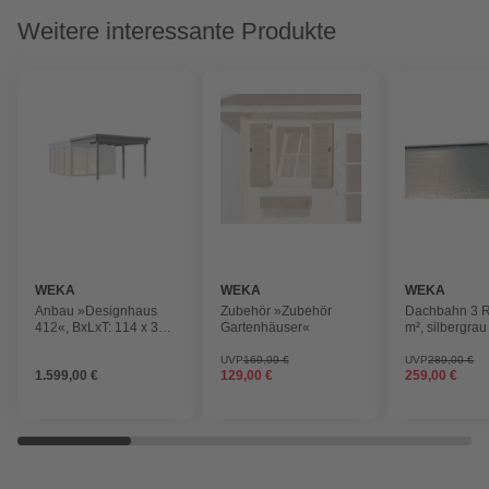
Weitere interessante Produkte
WEKA
WEKA
WEKA
Anbau »Designhaus
Zubehör »Zubehör
Dachbahn 3 R
412«, BxLxT: 114 x 325
Gartenhäuser«
m², silbergrau
x 325 cm,Holz
UVP
169,99 €
UVP
289,00 €
1.599,00 €
129,00 €
259,00 €