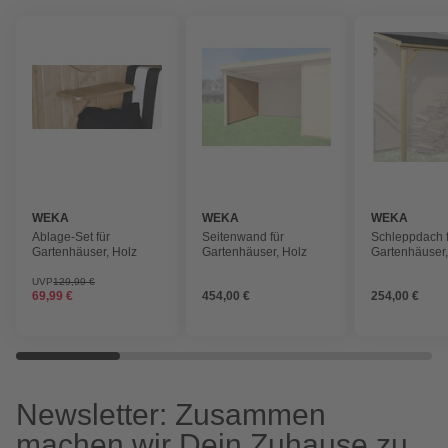
WEKA
WEKA
WEKA
Ablage-Set für
Seitenwand für
Schleppdach 
Gartenhäuser, Holz
Gartenhäuser, Holz
Gartenhäuser,
200 cm, Holz
UVP
129,99 €
69,99 €
454,00 €
254,00 €
Newsletter: Zusammen
machen wir Dein Zuhause zu