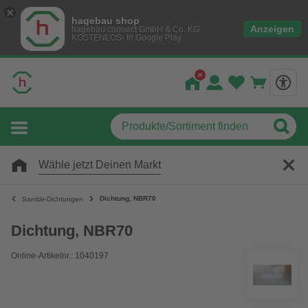
hagebau shop
Anzeigen
hagebau connect GmbH & Co. KG
KOSTENLOS- In Google Play
Wähle jetzt Deinen Markt
Dichtung, NBR70
Sanitär-Dichtungen
Dichtung, NBR70
Online-Artikelnr.: 1040197