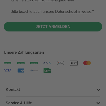
ich einen
10 € Willkommensgutschein
*.
Bitte beachte auch unsere
Datenschutzhinweise
.
JETZT ANMELDEN
Unsere Zahlungsarten
Kontakt
Dein Kontakt zu uns
Service & Hilfe