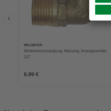
WELLWATER
Winkelverschraubung, Messing, Innengewinde:
1/2"
6,99 €