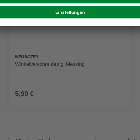
WELLWATER
Winkelverschraubung, Messing
5,99 €