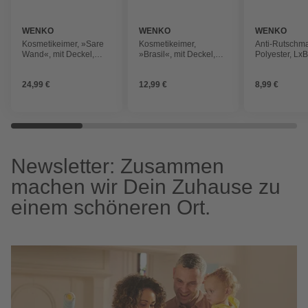
WENKO
WENKO
WENKO
Kosmetikeimer, »Sare
Kosmetikeimer,
Anti-Rutschma
Wand«, mit Deckel,
»Brasil«, mit Deckel,
Polyester, Lx
schwarz matt
weiß
cm, grau
24,99 €
12,99 €
8,99 €
Newsletter: Zusammen
machen wir Dein Zuhause zu
einem schöneren Ort.