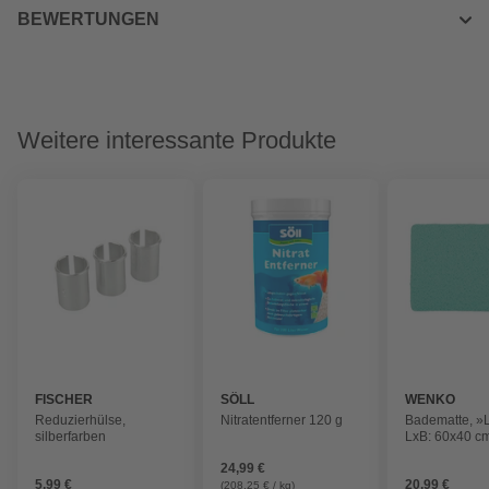
BEWERTUNGEN
Weitere interessante Produkte
FISCHER
SÖLL
WENKO
Reduzierhülse,
Nitratentferner 120 g
Badematte, »
silberfarben
LxB: 60x40 cm
24,99 €
5,99 €
20,99 €
(208,25 € / kg)