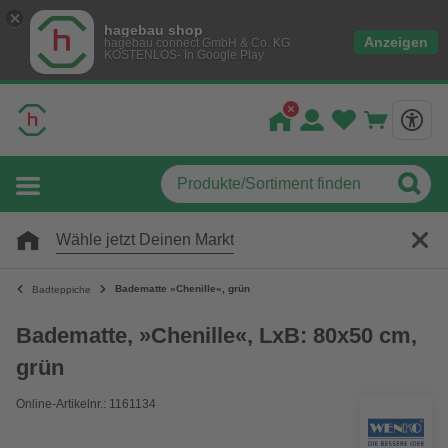
hagebau shop
Anzeigen
hagebau connect GmbH & Co. KG
KOSTENLOS- In Google Play
Wähle jetzt Deinen Markt
Badematte »Chenille«, grün
Badteppiche
Badematte, »Chenille«, LxB: 80x50 cm,
grün
Online-Artikelnr.: 1161134