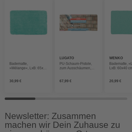
LUGATO
WENKO
Badematte,
PU-Schaum-Pistole,
Badematte, »
»Mélange«, LxB: 65x55
zum Ausschäumen,
LxB: 60x40 cm
cm, türkis
metallfarben
30,99 €
67,99 €
20,99 €
Newsletter: Zusammen
machen wir Dein Zuhause zu