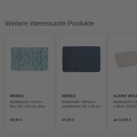
Weitere interessante Produkte
WENKO
WENKO
KLEINE WOL
Badteppich »Urdu«,
Badematte »Belize«,
Badteppich »
BxL: 60 x 90 cm, blau
sandfarben, 60 x 90 cm
LxBxH: 60x50
49,99 €
45,99 €
ab
19,99 €