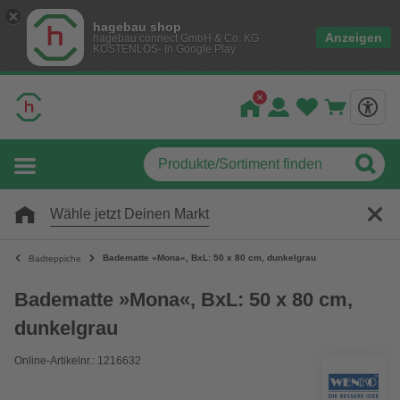
hagebau shop
Anzeigen
hagebau connect GmbH & Co. KG
KOSTENLOS- In Google Play
Wähle jetzt Deinen Markt
Badematte »Mona«, BxL: 50 x 80 cm, dunkelgrau
Badteppiche
Badematte »Mona«, BxL: 50 x 80 cm,
dunkelgrau
Online-Artikelnr.: 1216632