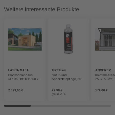
Weitere interessante Produkte
LASITA MAJA
FIREFIX®
ANGERER
FREIZEITMÖ
Blockbohlenhaus
Natur- und
Klemmmarkise
»Felix«, BxHxT: 300 x
Specksteinpflege, 500
250x150 cm,
222,3 x 300 cm
ml, für Offenporige
grau/weiss ges
(Außenmaß inkl.
Natur- und Specksteine
2.399,00 €
29,99 €
179,00 €
Dachüberstand),
naturbelassen
(59,98 € / l)