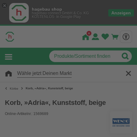
hagebau shop
Anzeigen
hagebau connect GmbH & Co. KG
KOSTENLOS- In Google Play
Wähle jetzt Deinen Markt
Korb, »Adria«, Kunststoff, beige
Körbe
Korb, »Adria«, Kunststoff, beige
Online-Artikelnr.: 1569689