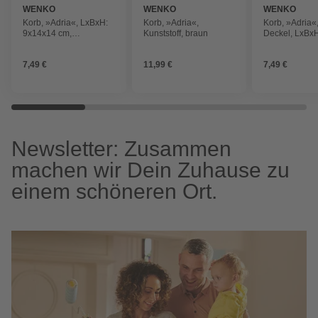
WENKO
WENKO
WENKO
Korb, »Adria«, LxBxH:
Korb, »Adria«,
Korb, »Adria«,
9x14x14 cm,
Kunststoff, braun
Deckel, LxBx
taupefarben
19x10x14 cm,
7,49 €
11,99 €
7,49 €
Newsletter: Zusammen
machen wir Dein Zuhause zu
einem schöneren Ort.