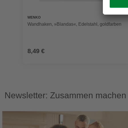
WENKO
Wandhaken, »Blandas«, Edelstahl, goldfarben
8,49 €
Newsletter: Zusammen machen w