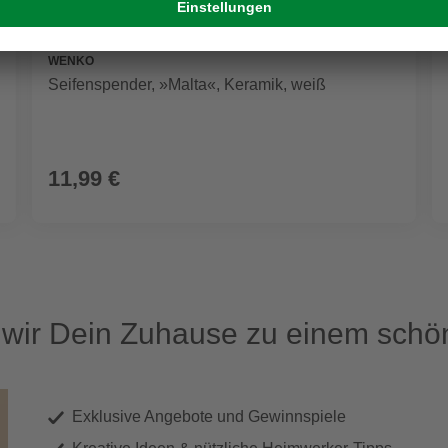
WENKO
Seifenspender, »Malta«, Keramik, weiß
11,99 €
ir Dein Zuhause zu einem schön
Exklusive Angebote und Gewinnspiele