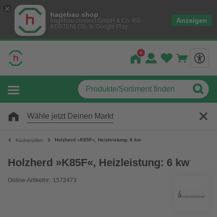
hagebau shop
Anzeigen
hagebau connect GmbH & Co. KG
KOSTENLOS- In Google Play
Wähle jetzt Deinen Markt
Holzherd »K85F«, Heizleistung: 6 kw
Küchenöfen
Holzherd »K85F«, Heizleistung: 6 kw
Online-Artikelnr.: 1572473