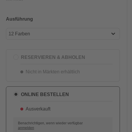
Ausführung
12 Farben
12 Farben
24 Farben
RESERVIEREN & ABHOLEN
36 Farben
Nicht in Märkten erhältlich
48 Farben
ONLINE BESTELLEN
Ausverkauft
Benachrichtigen, wenn wieder verfügbar
anmelden