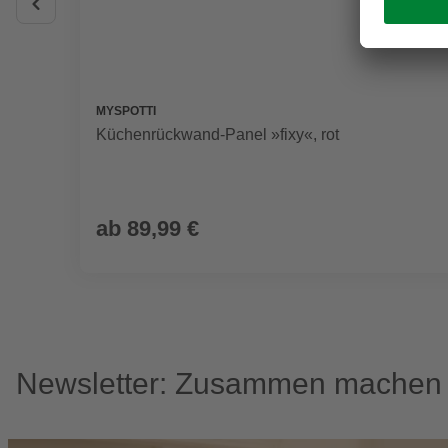
MYSPOTTI
Küchenrückwand-Panel »fixy«, rot
ab
89,99 €
Newsletter: Zusammen machen w