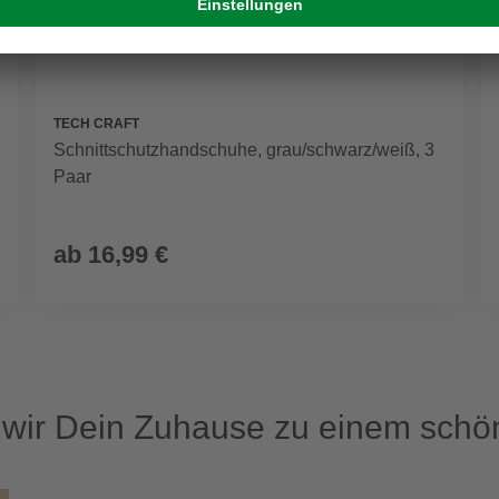
TECH CRAFT
Schnittschutzhandschuhe, grau/schwarz/weiß, 3
Paar
ab
16,99 €
ir Dein Zuhause zu einem schön