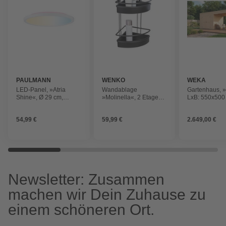
PAULMANN
WENKO
WEKA
LED-Panel, »Atria
Wandablage
Gartenhaus, »
Shine«, Ø 29 cm,
»Molinella«, 2 Etagen,
LxB: 550x500
dimmbar, warmweiß,
schwarz, extra tiefer
naturfarben
weiß
Korb für Shampoo- und
54,99 €
59,99 €
2.649,00 €
Duschgelflaschen
Newsletter: Zusammen
machen wir Dein Zuhause zu
einem schöneren Ort.