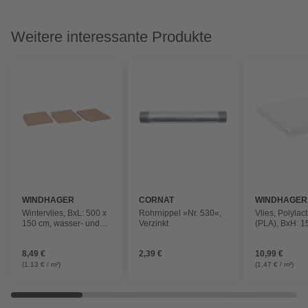
Weitere interessante Produkte
WINDHAGER
CORNAT
WINDHAGER
Wintervlies, BxL: 500 x
Rohrnippel »Nr. 530«,
Vlies, Polylact
150 cm, wasser- und
Verzinkt
(PLA), BxH: 1
luftdurchlässig
cm
8,49 €
2,39 €
10,99 €
(1,13 € / m²)
(1,47 € / m²)