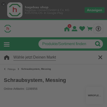
hagebau shop
Anzeigen
hagebau connect GmbH & Co. KG
KOSTENLOS- In Google Play
Wähle jetzt Deinen Markt
Schraubsystem, Messing
Fittings
Schraubsystem, Messing
Online-Artikelnr.: 1198956
WIROFLEX®