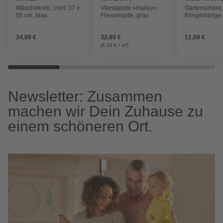
Wäschekorb, ∅xH: 37 x
Vliestapete »Hailey«,
Gartenschere
55 cm, blau
Fliesenoptik, grau
Klingenlänge:
Stahl
34,99 €
32,99 €
11,99 €
(6,19 € / m²)
Newsletter: Zusammen
machen wir Dein Zuhause zu
einem schöneren Ort.