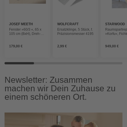
JOSEF MEETH
WOLFCRAFT
STARWOOD
FENSTER UND
Fenster »60/3 «, 65 x
Ersatzklinge, 5 Stück, f.
Raumspartre
TÜREN
105 cm (BxH), Dreh-
Präzisionsmesser 4195
»Korfu«, Ficht
Kipp, DIN links
13 Stufen, ma
Geschosshöh
179,00 €
2,99 €
949,00 €
Newsletter: Zusammen
machen wir Dein Zuhause zu
einem schöneren Ort.