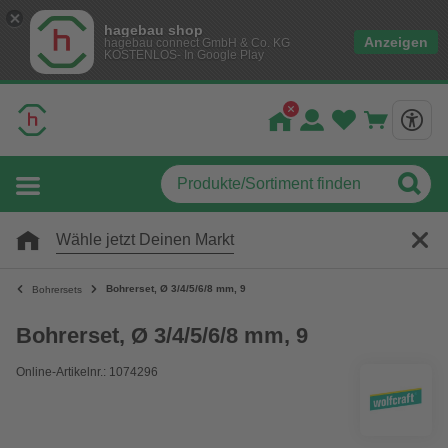
hagebau shop
Anzeigen
hagebau connect GmbH & Co. KG
KOSTENLOS- In Google Play
Wähle jetzt Deinen Markt
Bohrerset, Ø 3/4/5/6/8 mm, 9
Bohrersets
Bohrerset, Ø 3/4/5/6/8 mm, 9
Online-Artikelnr.: 1074296