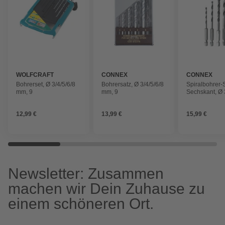
WOLFCRAFT
CONNEX
CONNEX
Bohrerset, Ø 3/4/5/6/8
Bohrersatz, Ø 3/4/5/6/8
Spiralbohrer-S
mm, 9
mm, 9
Sechskant, Ø 
mm, 5
12,99 €
13,99 €
15,99 €
Newsletter: Zusammen
machen wir Dein Zuhause zu
einem schöneren Ort.