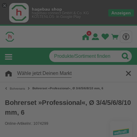
hagebau shop
Anzeigen
hagebau connect GmbH & Co. KG
KOSTENLOS- In Google Play
Wähle jetzt Deinen Markt
Bohrerset »Professional«, Ø 3/4/5/6/8/10 mm, 6
Bohrersets
Bohrerset »Professional«, Ø 3/4/5/6/8/10
mm, 6
Online-Artikelnr.: 1074299