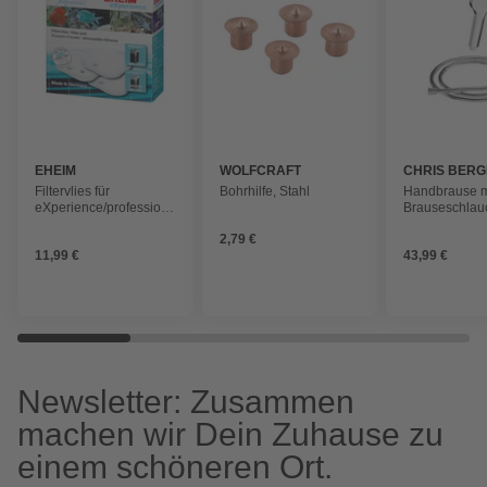
EHEIM
WOLFCRAFT
CHRIS BER
Filtervlies für
Bohrhilfe, Stahl
Handbrause m
eXperience/professionel
Brauseschlau
150/250/250T
chrom, drei St
2,79 €
11,99 €
43,99 €
Newsletter: Zusammen
machen wir Dein Zuhause zu
einem schöneren Ort.