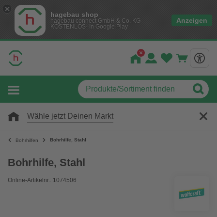
hagebau shop
Anzeigen
hagebau connect GmbH & Co. KG
KOSTENLOS- In Google Play
Wähle jetzt Deinen Markt
Bohrhilfe, Stahl
Bohrhilfen
Bohrhilfe, Stahl
Online-Artikelnr.: 1074506