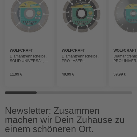
WOLFCRAFT
WOLFCRAFT
WOLFCRAFT
Diamanttrennscheibe,
Diamanttrennscheibe,
Diamanttrenn
SOLID UNIVERSAL, Ø
PRO LASER
PRO UNIVER
115 mm
UNIVERSAL, Ø 115
230 mm
mm
11,99 €
49,99 €
59,99 €
Newsletter: Zusammen
machen wir Dein Zuhause zu
einem schöneren Ort.