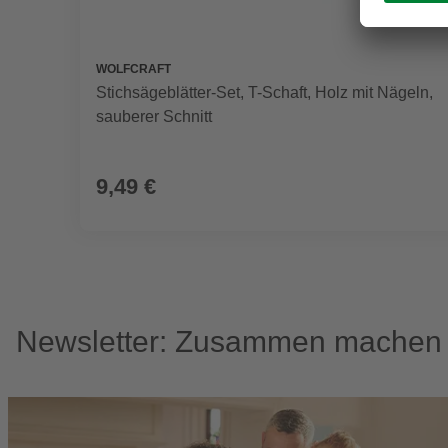
WOLFCRAFT
Stichsägeblätter-Set, T-Schaft, Holz mit Nägeln,
sauberer Schnitt
9,49 €
Newsletter: Zusammen machen w