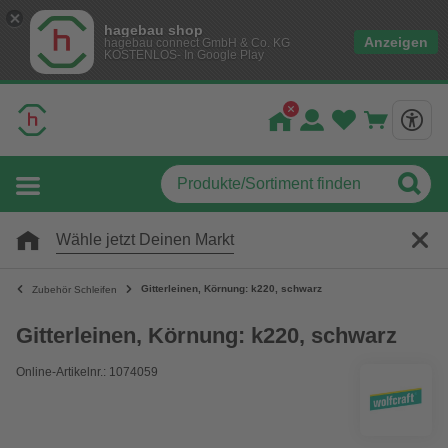
hagebau shop
Anzeigen
hagebau connect GmbH & Co. KG
KOSTENLOS- In Google Play
Wähle jetzt Deinen Markt
Gitterleinen, Körnung: k220, schwarz
Zubehör Schleifen
Gitterleinen, Körnung: k220, schwarz
Online-Artikelnr.: 1074059