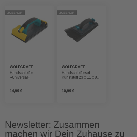
ZUBEHÖR
ZUBEHÖR
WOLFCRAFT
WOLFCRAFT
Handschleifer
Handschleiferset
»Universal«
Kunststoff 23 x 11 x 8
cm 5-tlg.
14,99 €
10,99 €
Newsletter: Zusammen
machen wir Dein Zuhause zu