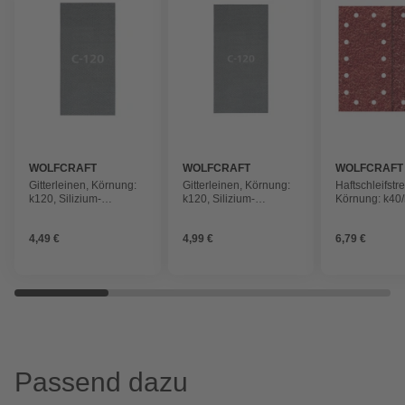
WOLFCRAFT
WOLFCRAFT
WOLFCRAFT
Gitterleinen, Körnung:
Gitterleinen, Körnung:
Haftschleifstre
k120, Silizium-
k120, Silizium-
Körnung: k40/
Carbid/Industrievelours,
Carbid/Industrievelours,
Korund, rot
schwarz
schwarz
4,49 €
4,99 €
6,79 €
Passend dazu